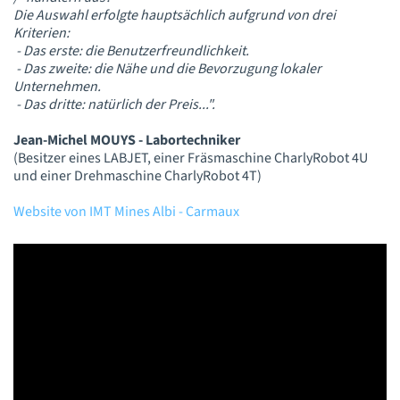
Die Auswahl erfolgte hauptsächlich aufgrund von drei
Kriterien:
- Das erste: die Benutzerfreundlichkeit.
- Das zweite: die Nähe und die Bevorzugung lokaler
Unternehmen.
- Das dritte: natürlich der Preis...".
Jean-Michel MOUYS - Labortechniker
(Besitzer eines LABJET, einer Fräsmaschine CharlyRobot 4U
und einer Drehmaschine CharlyRobot 4T)
Website von IMT Mines Albi - Carmaux